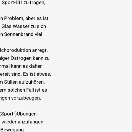
im Sport-BH zu tragen,
in Problem, aber es ist
n Glas Wasser zu sich
en Sonnenbrand viel
lchproduktion anregt.
iger Östrogen kann zu
hmal kann es daher
eit sind. Es ist etwas,
m Stillen aufzuhören.
em solchen Fall ist es
ungen vorzubeugen.
 (Sport-)Übungen
se wieder anzufangen
e“ Bewegung