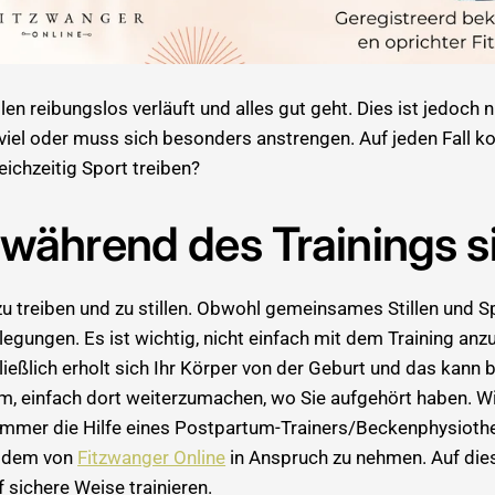
illen reibungslos verläuft und alles gut geht. Dies ist jedoch 
l oder muss sich besonders anstrengen. Auf jeden Fall kost
eichzeitig Sport treiben?
en während des Trainings 
t zu treiben und zu stillen. Obwohl gemeinsames Stillen und S
legungen. Es ist wichtig, nicht einfach mit dem Training an
ließlich erholt sich Ihr Körper von der Geburt und das kann 
sam, einfach dort weiterzumachen, wo Sie aufgehört haben. W
g immer die Hilfe eines Postpartum-Trainers/Beckenphysioth
 dem von
Fitzwanger Online
in Anspruch zu nehmen. Auf die
f sichere Weise trainieren.