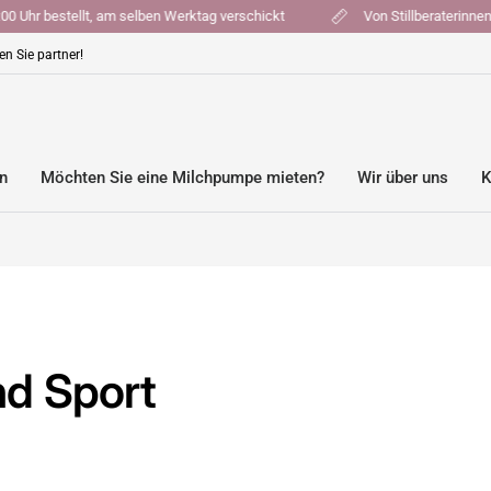
r 16:00 Uhr bestellt, am selben Werktag verschickt
Von Stillberate
n Sie partner!
en
Möchten Sie eine Milchpumpe mieten?
Wir über uns
K
nd Sport