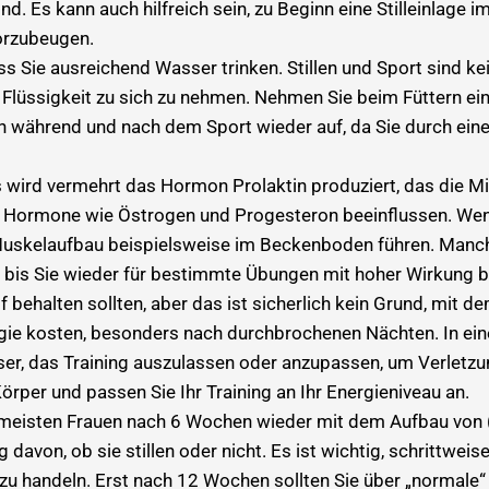
ind. Es kann auch hilfreich sein, zu Beginn eine Stilleinlage 
orzubeugen.
ass Sie ausreichend Wasser trinken. Stillen und Sport sind ke
 Flüssigkeit zu sich zu nehmen. Nehmen Sie beim Füttern ei
ch während und nach dem Sport wieder auf, da Sie durch ein
 wird vermehrt das Hormon Prolaktin produziert, das die Mi
 Hormone wie Östrogen und Progesteron beeinflussen. Wen
uskelaufbau beispielsweise im Beckenboden führen. Manc
 bis Sie wieder für bestimmte Übungen mit hoher Wirkung ber
 behalten sollten, aber das ist sicherlich kein Grund, mit de
ergie kosten, besonders nach durchbrochenen Nächten. In ein
er, das Training auszulassen oder anzupassen, um Verletz
örper und passen Sie Ihr Training an Ihr Energieniveau an.
 meisten Frauen nach 6 Wochen wieder mit dem Aufbau von
 davon, ob sie stillen oder nicht. Es ist wichtig, schrittwei
 zu handeln. Erst nach 12 Wochen sollten Sie über „normal