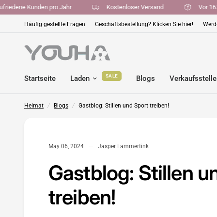
00 zufriedene Kunden pro Jahr
Kostenloser Versand
Vo
Häufig gestellte Fragen
Geschäftsbestellung? Klicken Sie hier!
Werde
SALE
Startseite
Laden
Blogs
Verkaufsstell
Heimat
/
Blogs
/
Gastblog: Stillen und Sport treiben!
May 06, 2024
Jasper Lammertink
Gastblog: Stillen u
treiben!