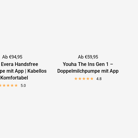
Ab €94,95
Ab €59,95
 Evera Handsfree
Youha The Ins Gen 1 –
e mit App | Kabellos
Doppelmilchpumpe mit App
 Komfortabel
4.8
5.0