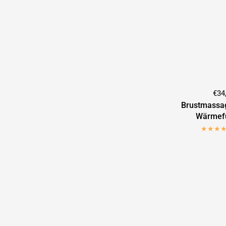
€34
Brustmassag
Wärmefu