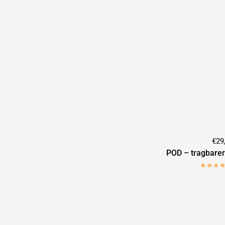
€29
POD – tragbare