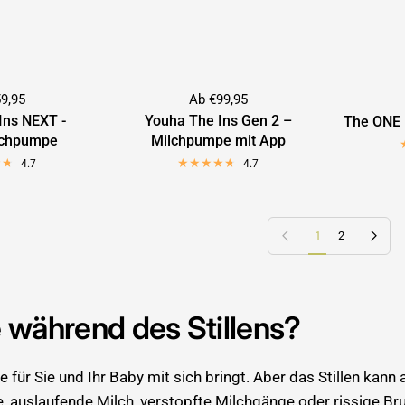
9,95
Ab €99,95
Ins NEXT -
Youha The Ins Gen 2 –
The ONE 
lchpumpe
Milchpumpe mit App
4.7
4.7
Vorherige Seite
Nächste Seit
1
2
e während des Stillens?
ile für Sie und Ihr Baby mit sich bringt. Aber das Stillen ka
e, auslaufende Milch, verstopfte Milchgänge oder rissige B