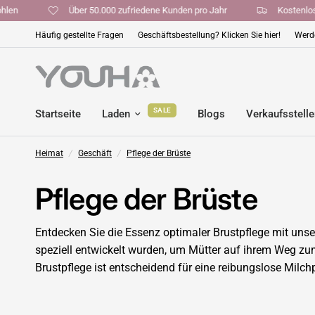
 empfohlen
Über 50.000 zufriedene Kunden pro Jahr
Kost
Häufig gestellte Fragen
Geschäftsbestellung? Klicken Sie hier!
Werde
SALE
Startseite
Laden
Blogs
Verkaufsstell
Heimat
/
Geschäft
/
Pflege der Brüste
Pflege der Brüste
Entdecken Sie die Essenz optimaler Brustpflege mit unse
speziell entwickelt wurden, um Mütter auf ihrem Weg zu
Brustpflege ist entscheidend für eine reibungslose Milchp