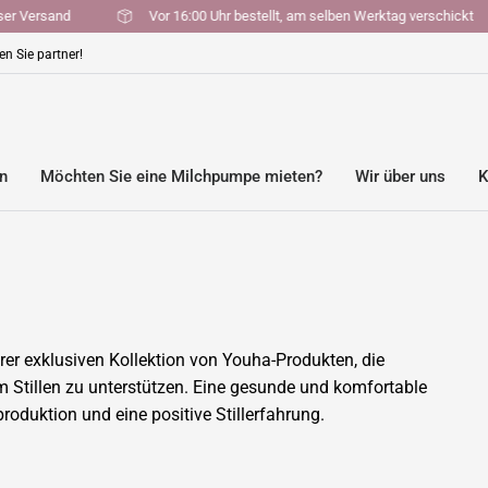
enloser Versand
Vor 16:00 Uhr bestellt, am selben Werktag verschi
n Sie partner!
en
Möchten Sie eine Milchpumpe mieten?
Wir über uns
K
rer exklusiven Kollektion von Youha-Produkten, die
m Stillen zu unterstützen. Eine gesunde und komfortable
roduktion und eine positive Stillerfahrung.