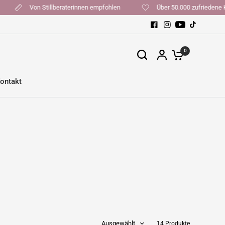
ckt
Von Stillberaterinnen empfohlen
Über 50.000 zufrie
0
ontakt
Ausgewählt
14 Produkte