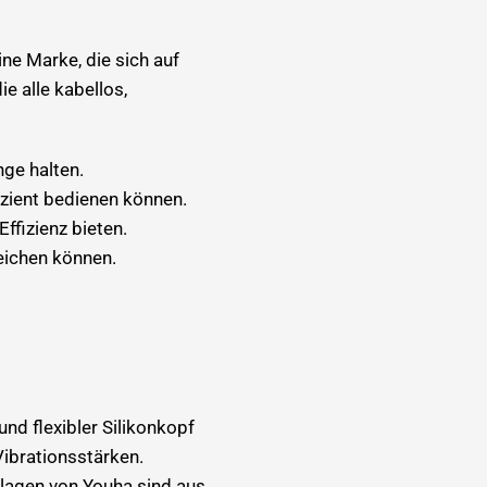
ne Marke, die sich auf
e alle kabellos,
nge halten.
izient bedienen können.
ffizienz bieten.
eichen können.
nd flexibler Silikonkopf
Vibrationsstärken.
nlagen von Youha sind aus