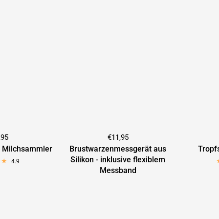
,95
€11,95
r Milchsammler
Brustwarzenmessgerät aus
Tropf
Silikon - inklusive flexiblem
4.9
Messband