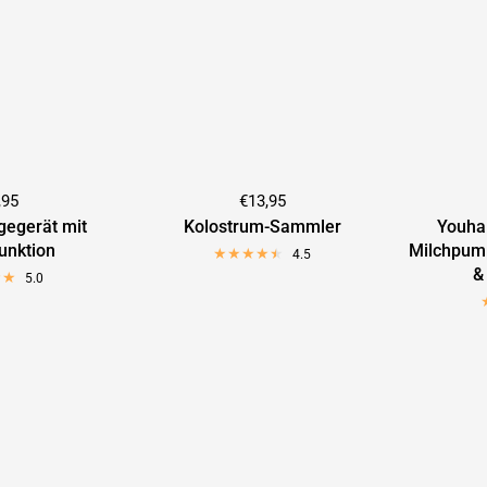
,95
€13,95
egerät mit
Kolostrum-Sammler
Youha
nktion
Milchpump
4.5
&
5.0