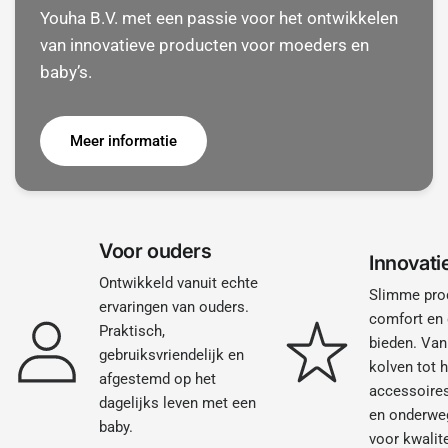
Youha B.V. met een passie voor het ontwikkelen
van innovatieve producten voor moeders en
baby’s.
Meer informatie
Voor ouders
Innovati
Ontwikkeld vanuit echte
Slimme pro
ervaringen van ouders.
comfort en
Praktisch,
bieden. Van
gebruiksvriendelijk en
kolven tot 
afgestemd op het
accessoires
dagelijks leven met een
en onderwe
baby.
voor kwalite