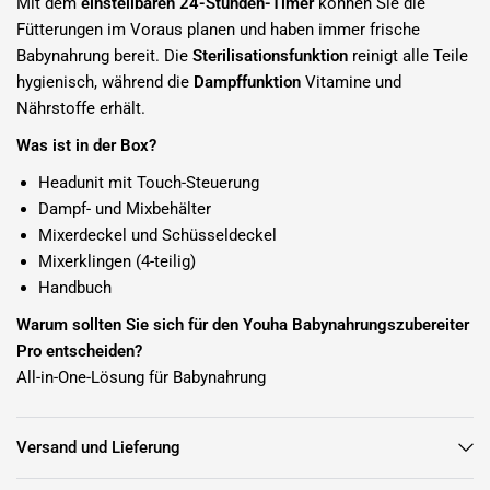
Mit dem
einstellbaren 24-Stunden-Timer
können Sie die
Fütterungen im Voraus planen und haben immer frische
Babynahrung bereit. Die
Sterilisationsfunktion
reinigt alle Teile
hygienisch, während die
Dampffunktion
Vitamine und
Nährstoffe erhält.
Was ist in der Box?
Headunit mit Touch-Steuerung
Dampf- und Mixbehälter
Mixerdeckel und Schüsseldeckel
Mixerklingen (4-teilig)
Handbuch
Warum sollten Sie sich für den Youha Babynahrungszubereiter
Pro entscheiden?
All-in-One-Lösung für Babynahrung
Geeignet für Gemüse, Obst, Fleisch und Fisch
Kompaktes Design und einfache Montage
Versand und Lieferung
Sicher, leise und energiesparend
Von Babynahrung bis Kleinkindernahrung