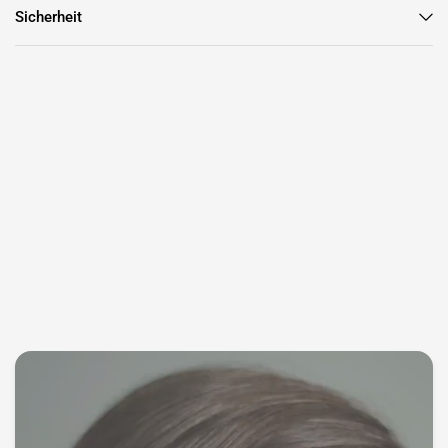

Sicherheit
Informationen Youha
Youha steht seit 2011 für hochwertige Milchpumpen und
Mutter-Kind-Zubehör. Unsere Produkte werden von unzähligen
Müttern weltweit geschätzt. Sie werden umfassend getestet
und erfüllen die höchsten Qualitäts- und Sicherheitsstandards
der niederländischen und europäischen Gesetzgebung. Alle
unsere Produkte werden mit einer klaren Gebrauchsanleitung
geliefert. Youha bietet Kundenservice und Support auf
Niederländisch und Englisch. Entscheiden Sie sich für Youha
und erleben Sie den Komfort und die Qualität, die Sie und Ihr
Baby verdienen.