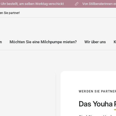
:00 Uhr bestellt, am selben Werktag verschickt
Von Stillberaterinn
n Sie partner!
en
Möchten Sie eine Milchpumpe mieten?
Wir über uns
K
WERDEN SIE PARTNE
Das Youha