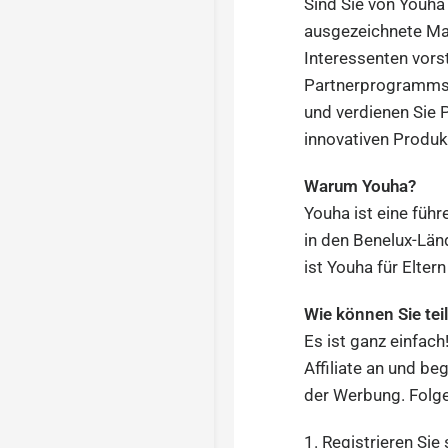
Sind Sie von Youha
ausgezeichnete Mar
Interessenten vors
Partnerprogramm
und verdienen Sie 
innovativen Produk
Warum Youha?
Youha ist eine führ
in den Benelux-Län
ist Youha für Elter
Wie können Sie te
Es ist ganz einfach
Affiliate an und be
der Werbung. Folge
1. Registrieren Sie