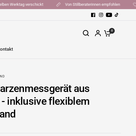
t, am selben Werktag verschickt
Von Stillberaterinnen empfohlen
0
ontakt
AND
arzenmessgerät aus
 - inklusive flexiblem
and