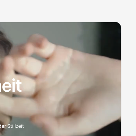
eit
r Stillzeit