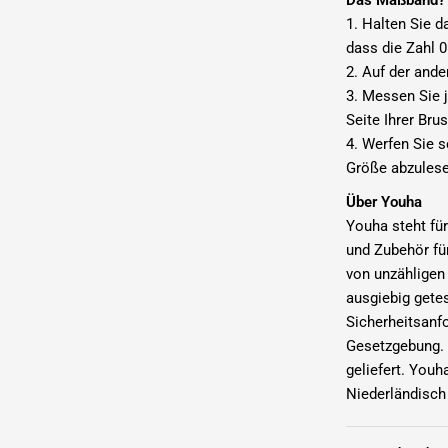
1. Halten Sie d
dass die Zahl 0
2. Auf der ande
3. Messen Sie j
Seite Ihrer Bru
4. Werfen Sie s
Größe abzules
Über Youha
Youha steht fü
und Zubehör fü
von unzähligen
ausgiebig getes
Sicherheitsanf
Gesetzgebung. 
geliefert. You
Niederländisch