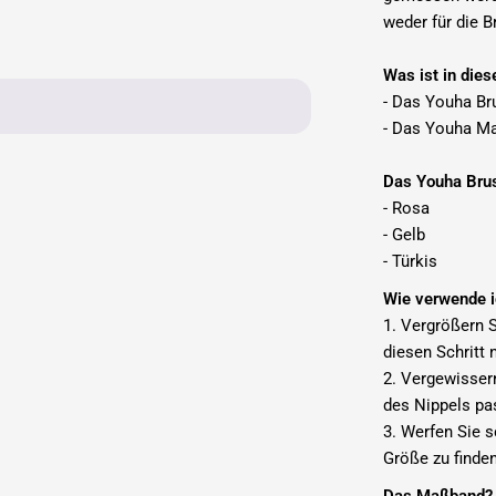
weder für die B
Was ist in die
- Das Youha B
- Das Youha M
Das Youha Brus
- Rosa
- Gelb
- Türkis
Wie verwende 
1. Vergrößern S
diesen Schritt 
2. Vergewisser
des Nippels pa
3. Werfen Sie s
Größe zu finde
Das Maßband?