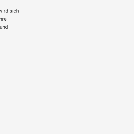
ird sich
hre
 und