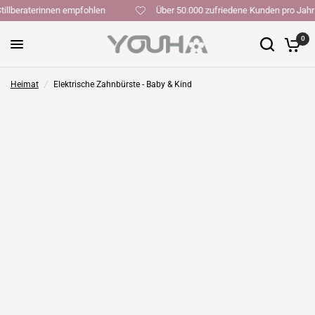
n Stillberaterinnen empfohlen
Über 50.000 zufriedene Kunden pro J
0
Heimat
/
Elektrische Zahnbürste - Baby & Kind