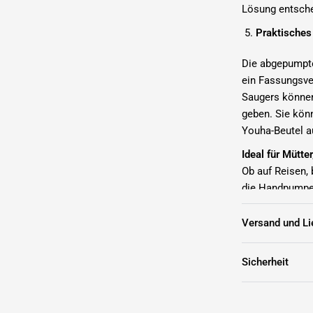
Lösung entsche
Praktisches
Die abgepumpte 
ein Fassungsve
Saugers können
geben. Sie kön
Youha-Beutel a
Ideal für Mütte
Ob auf Reisen,
die Handpumpe 
mit schweren G
Handpumpe mach
Versand und Li
Wichtigste Spe
Sicherheit
Material:
Wei
Kapazität:
F
ml.