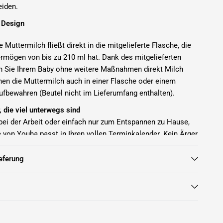
iden.
 Design
Muttermilch fließt direkt in die mitgelieferte Flasche, die
rmögen von bis zu 210 ml hat. Dank des mitgelieferten
 Sie Ihrem Baby ohne weitere Maßnahmen direkt Milch
nen die Muttermilch auch in einer Flasche oder einem
ufbewahren (Beutel nicht im Lieferumfang enthalten).
r, die viel unterwegs sind
 bei der Arbeit oder einfach nur zum Entspannen zu Hause,
von Youha passt in Ihren vollen Terminkalender. Kein Ärger
eräten oder komplizierten Reinigungsverfahren - diese
t Ihnen das Leben leichter.
eferung
zifikationen
che Silikon-Brusthülle und BPA/BPS-freie Teile.
lasche mit einem maximalen Fassungsvermögen von 210