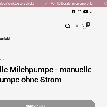
t, am selben Werktag verschickt
Von Stillberaterinnen empfohlen
0
ontakt
AND
le Milchpumpe - manuelle
pumpe ohne Strom
Ausverkauft