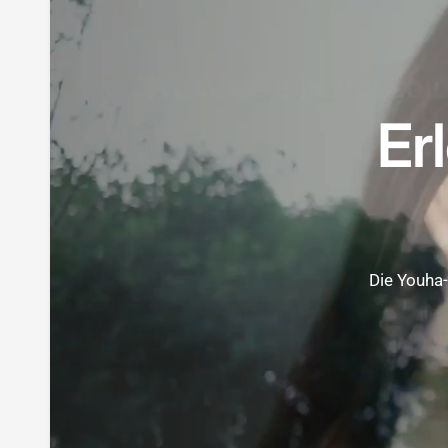
Er
Die Youha-