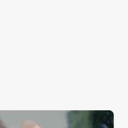
 Anti-Rückfluss-System verhindert, dass die Milch
.
paktes und leichtes Design.
ndlichkeit:
Es ist leicht zu reinigen und sofort
t.
Youha ein Synonym für hochwertige Milchpumpen und
y-Zubehör. Unsere Produkte werden von unzähligen Müttern
tzt. Sie wurden ausgiebig getestet und erfüllen die
äts- und Sicherheitsanforderungen, die in der
en und europäischen Gesetzgebung festgelegt sind. Alle
 werden mit einer klaren Bedienungsanleitung geliefert.
undenservice und Support auf Niederländisch und Englisch.
e sich für Youha und erleben Sie den Komfort und die
ie Sie und Ihr Baby einen Anspruch haben.