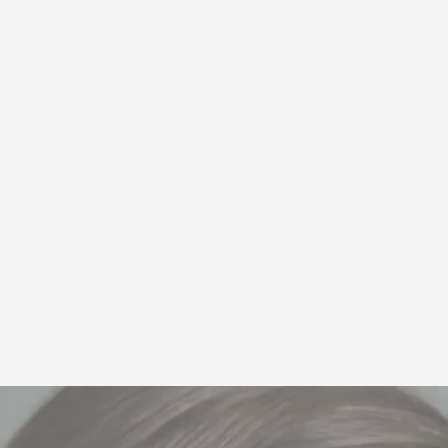

Hygiene:
Das
zurückfließt
Tragbar:
Kom
Benutzerfreu
einsatzberei
Über Youha
Seit 2011 ist 
Mutter-und-Bab
weltweit geschä
höchsten Qualit
niederländisch
unsere Produkte
Youha bietet K
Entscheiden Si
Qualität, auf d