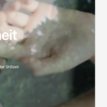
eit
r Stillzeit