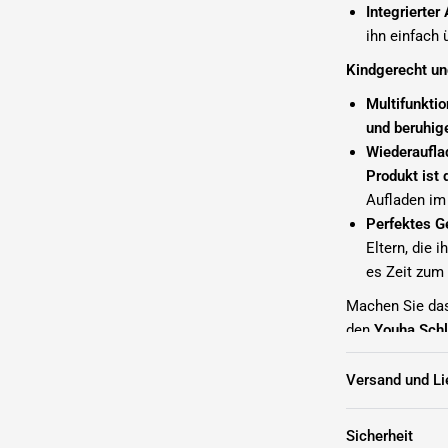
Integrierter
ihn einfach 
Kindgerecht un
Multifunktio
und beruhi
Wiederauflad
Produkt ist
Aufladen im
Perfektes G
Eltern, die 
es Zeit zum 
Machen Sie das
den
Youha Schl
Über Youha
Versand und Li
Youha steht se
Babyzubehör. U
Sicherheit