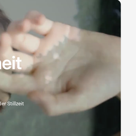
eit
r Stillzeit