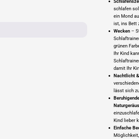
Schlafenszei
schlafen so
ein Mond auf
ist, ins Bett
Wecken
– St
Schlaftraine
grünen Farb
Ihr Kind kan
Schlaftrain
damit Ihr Ki
Nachtlicht 
verschiedene
lässt sich z
Beruhigend
Naturgeräus
einzuschlaf
Kind lieber
Einfache Be
Möglichkeit