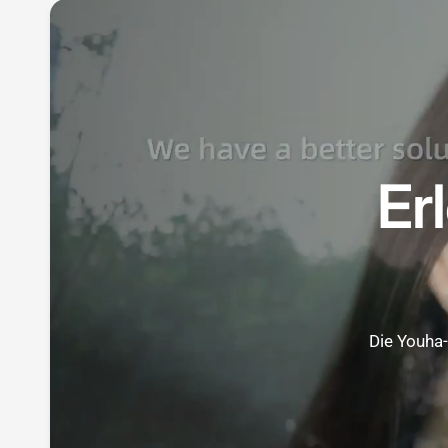
Er
Die Youha-