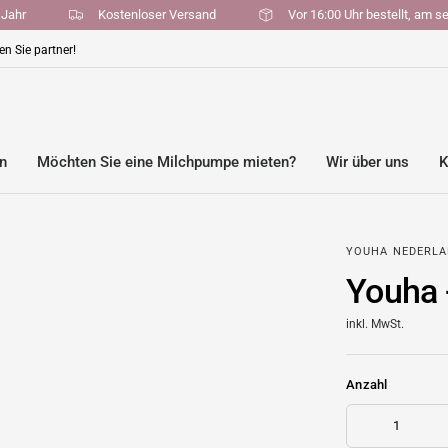
en pro Jahr
Kostenloser Versand
Vor 16:00 Uhr bestell
n Sie partner!
en
Möchten Sie eine Milchpumpe mieten?
Wir über uns
K
YOUHA NEDERL
Youha 
inkl. MwSt.
Anzahl