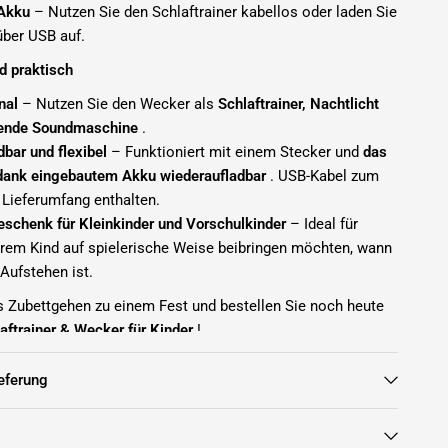
 Akku
– Nutzen Sie den Schlaftrainer kabellos oder laden Sie
über USB auf.
d praktisch
nal
– Nutzen Sie den Wecker als
Schlaftrainer, Nachtlicht
gende Soundmaschine
.
bar und flexibel
– Funktioniert mit einem Stecker und
das
 dank eingebautem Akku wiederaufladbar
. USB-Kabel zum
 Lieferumfang enthalten.
eschenk für Kleinkinder und Vorschulkinder
– Ideal für
ihrem Kind auf spielerische Weise beibringen möchten, wann
Aufstehen ist.
 Zubettgehen zu einem Fest und bestellen Sie noch heute
aftrainer & Wecker für Kinder
!
eferung
it 2011 für hochwertige Milchpumpen sowie Mutter- und
nsere Produkte werden von unzähligen Müttern weltweit