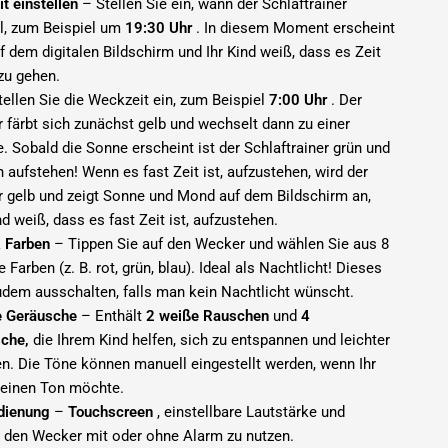
t einstellen
– Stellen Sie ein, wann der Schlaftrainer
ll, zum Beispiel um
19:30 Uhr
. In diesem Moment erscheint
 dem digitalen Bildschirm und Ihr Kind weiß, dass es Zeit
 zu gehen.
ellen Sie die Weckzeit ein, zum Beispiel
7:00 Uhr
. Der
r färbt sich zunächst gelb und wechselt dann zu einer
e. Sobald die Sonne erscheint
ist der Schlaftrainer grün und
n aufstehen! Wenn es fast Zeit ist, aufzustehen, wird der
er gelb und zeigt Sonne und Mond auf dem Bildschirm an,
nd weiß, dass es fast Zeit ist, aufzustehen.
& Farben
– Tippen Sie auf den Wecker und wählen Sie aus
8
 Farben (z. B. rot, grün, blau). Ideal als Nachtlicht! Dieses
udem ausschalten, falls man kein Nachtlicht wünscht.
e Geräusche
– Enthält
2 weiße Rauschen
und
4
che,
die Ihrem Kind helfen, sich zu entspannen und leichter
en. Die Töne können manuell eingestellt werden, wenn Ihr
 keinen Ton möchte.
dienung
–
Touchscreen
, einstellbare Lautstärke und
, den Wecker mit oder ohne Alarm zu nutzen.