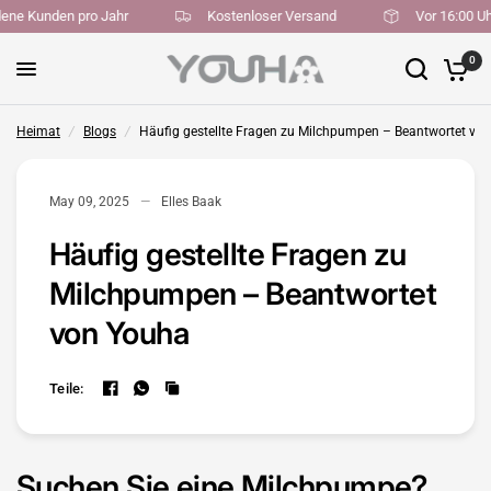
riedene Kunden pro Jahr
Kostenloser Versand
Vor 16:00
0
Heimat
/
Blogs
/
Häufig gestellte Fragen zu Milchpumpen – Beantwortet vo
May 09, 2025
Elles Baak
Häufig gestellte Fragen zu
Milchpumpen – Beantwortet
von Youha
Teile:
Suchen Sie eine Milchpumpe?